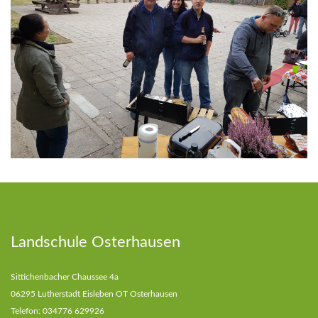
Landschule Osterhausen
Sittichenbacher Chaussee 4a
06295 Lutherstadt Eisleben OT Osterhausen
Telefon: 034776 629926