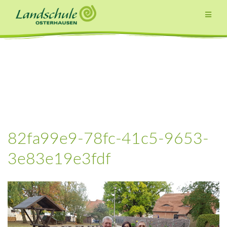
Zum
Inhalt
springen
82fa99e9-78fc-41c5-9653-
3e83e19e3fdf