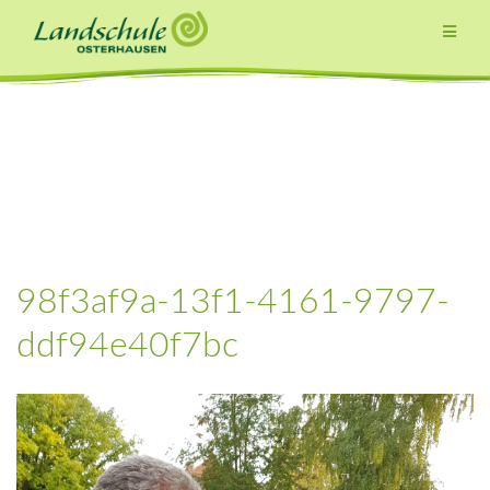
Zum
Inhalt
springen
98f3af9a-13f1-4161-9797-
ddf94e40f7bc