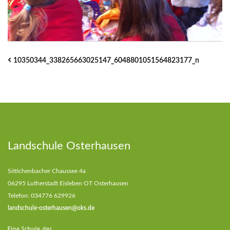
10350344_338265663025147_6048801051564823177_n
Landschule Osterhausen
Sittichenbacher Chaussee 4a
06295 Lutherstadt Eisleben OT Osterhausen
Telefon: 034776 629926
landschule-osterhausen@oks.de