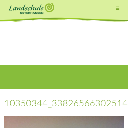
Zum
Inhalt
springen
10350344_33826566302514