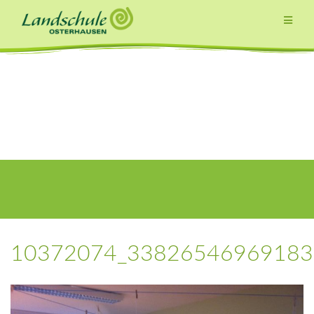
Zum
Inhalt
springen
10372074_33826546969183