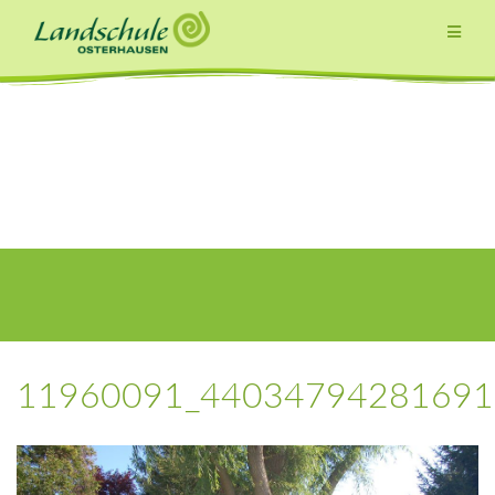
Zum
Inhalt
springen
11960091_44034794281691