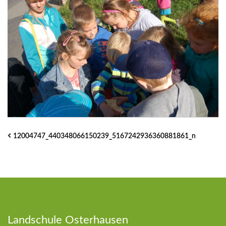
12004747_440348066150239_5167242936360881861_n
Landschule Osterhausen