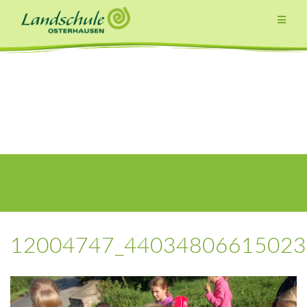
Zum
Inhalt
springen
12004747_44034806615023