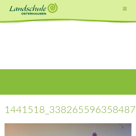
Zum
Inhalt
springen
1441518_338265596358487